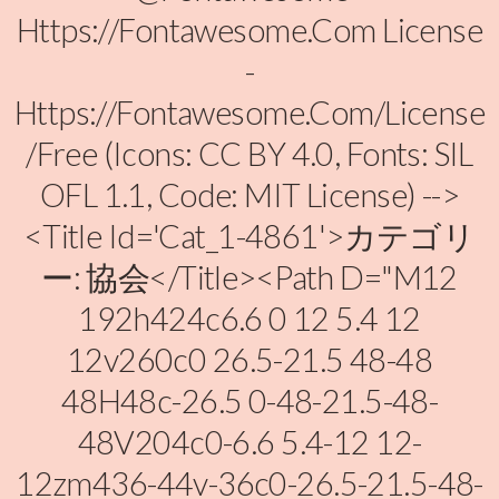
Https://fontawesome.com License
-
Https://fontawesome.com/license
/free (Icons: CC BY 4.0, Fonts: SIL
OFL 1.1, Code: MIT License) -->
<title Id='cat_1-4861'>カテゴリ
ー: 協会</title><path D="M12
192h424c6.6 0 12 5.4 12
12v260c0 26.5-21.5 48-48
48H48c-26.5 0-48-21.5-48-
48V204c0-6.6 5.4-12 12-
12zm436-44v-36c0-26.5-21.5-48-