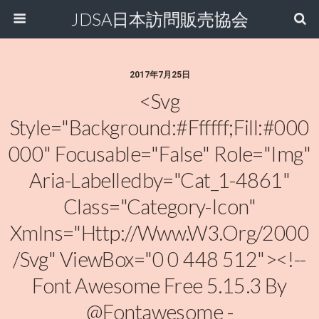
JDSA日本訪問販売協会
2017年7月25日
<svg
Style="background:#ffffff;fill:#000
000" Focusable="false" Role="img"
Aria-Labelledby="cat_1-4861"
Class="category-Icon"
Xmlns="http://www.w3.org/2000
/svg" ViewBox="0 0 448 512"><!--
Font Awesome Free 5.15.3 By
@fontawesome -