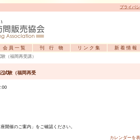
プライバシ
会 員 一 覧
刊 行 物
リ ン ク 集
新 着 情 報
試験（福岡再受講）
記試験（福岡再受
:00
講座開催のご案内」をご確認ください。
カレンダーを