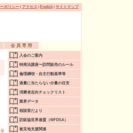
ーポリシー
アクセス
English
サイトマップ
|
|
|
会 員 専 用
入会のご案内
特商法講座〜訪問販売のルール
倫理綱領・自主行動基準等
過量に当たらない分量の目安
消費者志向チェックリスト
業界データ
相談室だより
訪販協世界連盟（WFDSA）
被災地支援関連
表示