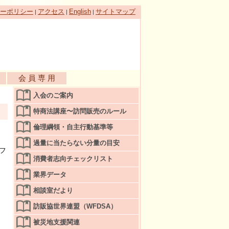
ーポリシー
アクセス
English
サイトマップ
|
|
|
会 員 専 用
入会のご案内
特商法講座〜訪問販売のルール
倫理綱領・自主行動基準等
過量に当たらない分量の目安
フ
消費者志向チェックリスト
業界データ
相談室だより
訪販協世界連盟（WFDSA）
被災地支援関連