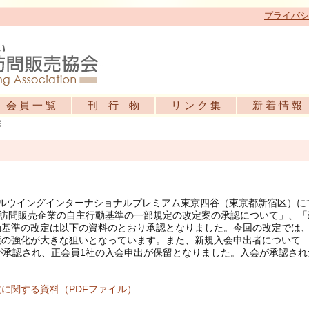
プライバシ
会 員 一 覧
刊 行 物
リ ン ク 集
新 着 情 報
催
ホテルウイングインターナショナルプレミアム東京四谷（東京都新宿区）に
「訪問販売企業の自主行動基準の一部規定の改定案の承認について」、「
動基準の改定は以下の資料のとおり承認となりました。今回の改定では
護の強化が大きな狙いとなっています。また、新規入会申出者について
が承認され、正会員1社の入会申出が保留となりました。入会が承認され
に関する資料（PDFファイル）