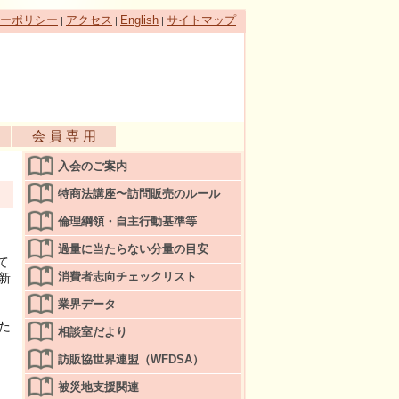
ーポリシー
アクセス
English
サイトマップ
|
|
|
会 員 専 用
入会のご案内
特商法講座〜訪問販売のルール
倫理綱領・自主行動基準等
過量に当たらない分量の目安
て
消費者志向チェックリスト
新
、
業界データ
た
相談室だより
訪販協世界連盟（WFDSA）
被災地支援関連