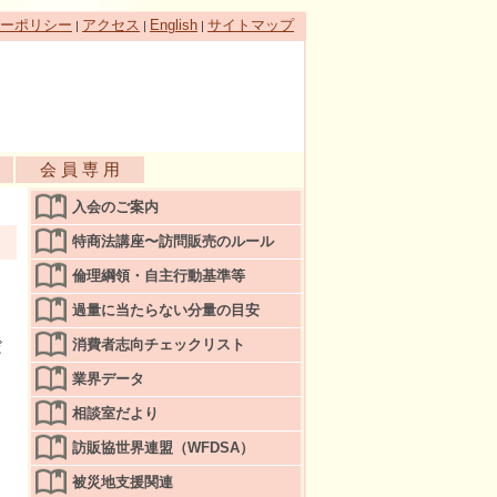
ーポリシー
アクセス
English
サイトマップ
|
|
|
会 員 専 用
入会のご案内
特商法講座〜訪問販売のルール
倫理綱領・自主行動基準等
過量に当たらない分量の目安
消費者志向チェックリスト
だ
業界データ
相談室だより
訪販協世界連盟（WFDSA）
被災地支援関連