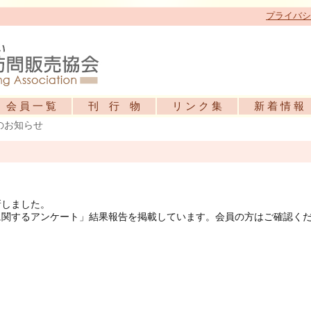
プライバシ
会 員 一 覧
刊 行 物
リ ン ク 集
新 着 情 報
のお知らせ
新しました。
に関するアンケート」結果報告を掲載しています。会員の方はご確認く