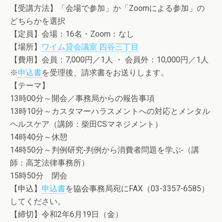
【受講方法】「会場で参加」か「Zoomによる参加」の
どちらかを選択
【定員】会場：16名・Zoom：なし
【場所】
ワイム貸会議室 四谷三丁目
【費用】会員：7,000円／1人 ・ 会員外：10,000円／1人
※
申込書
を受理後、請求書をお送りします。
【テーマ】
13時00分～開会／事務局からの報告事項
13時10分～カスタマーハラスメントへの対応とメンタル
ヘルスケア（講師：柴田CSマネジメント）
14時40分～休憩
14時50分～判例研究‐判例から消費者問題を学ぶ‐（講
師：高芝法律事務所）
15時50分 閉会
【申込】
申込書
を協会事務局宛にFAX（03-3357-6585）
してください。
【締切】令和2年6月19日（金）