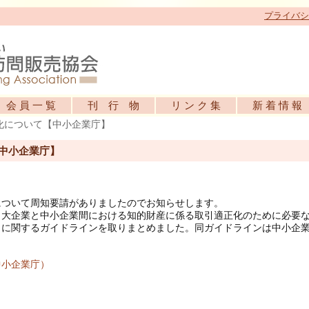
プライバシ
会 員 一 覧
刊 行 物
リ ン ク 集
新 着 情 報
化について【中小企業庁】
中小企業庁】
について周知要請がありましたのでお知らせします。
、大企業と中小企業間における知的財産に係る取引適正化のために必要
引に関するガイドラインを取りまとめました。同ガイドラインは中小企
中小企業庁）