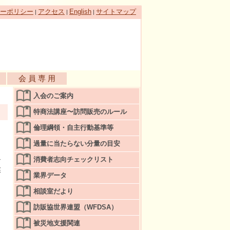
ーポリシー
アクセス
English
サイトマップ
|
|
|
会 員 専 用
入会のご案内
特商法講座〜訪問販売のルール
倫理綱領・自主行動基準等
過量に当たらない分量の目安
消費者志向チェックリスト
な
業
業界データ
相談室だより
訪販協世界連盟（WFDSA）
被災地支援関連