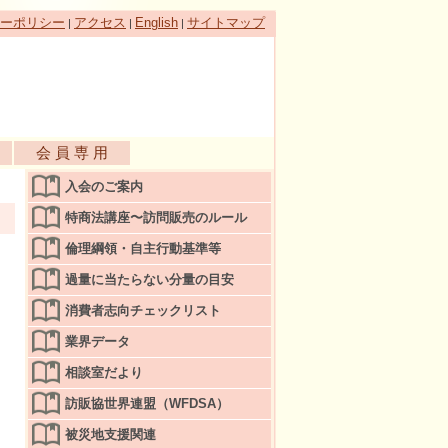
ーポリシー
アクセス
English
サイトマップ
|
|
|
会 員 専 用
入会のご案内
特商法講座〜訪問販売のルール
倫理綱領・自主行動基準等
過量に当たらない分量の目安
消費者志向チェックリスト
業界データ
相談室だより
訪販協世界連盟（WFDSA）
被災地支援関連