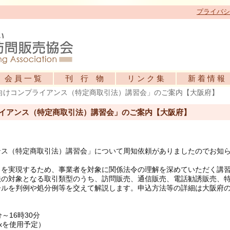
プライバシ
会 員 一 覧
刊 行 物
リ ン ク 集
新 着 情 報
向けコンプライアンス（特定商取引法）講習会」のご案内【大阪府】
イアンス（特定商取引法）講習会」のご案内【大阪府】
ンス（特定商取引法）講習会」について周知依頼がありましたのでお知
引を実現するため、事業者を対象に関係法令の理解を深めていただく講
法の対象となる取引類型のうち、訪問販売、通信販売、電話勧誘販売、
ールを判例や処分例等を交えて解説します。申込方法等の詳細は大阪府
～16時30分
xを使用予定）