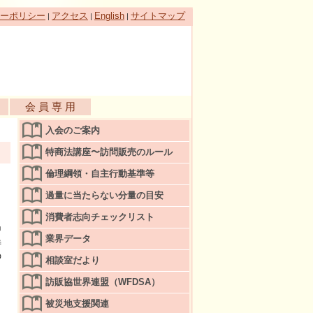
ーポリシー
アクセス
English
サイトマップ
|
|
|
会 員 専 用
入会のご案内
特商法講座〜訪問販売のルール
倫理綱領・自主行動基準等
過量に当たらない分量の目安
ら
消費者志向チェックリスト
習
業界データ
特
の
相談室だより
訪販協世界連盟（WFDSA）
被災地支援関連