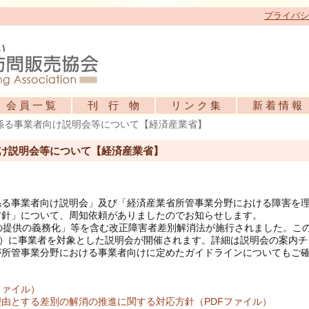
プライバシ
会 員 一 覧
刊 行 物
リ ン ク 集
新 着 情 報
係る事業者向け説明会等について【経済産業省】
け説明会等について【経済産業省】
係る事業者向け説明会」及び「経済産業省所管事業分野における障害を
方針」について、周知依頼がありましたのでお知らせします。
の提供の義務化」等を含む改正障害者差別解消法が施行されました。こ
木）に事業者を対象とした説明会が開催されます。詳細は説明会の案内チ
が所管事業分野における事業者向けに定めたガイドラインについてもご
ファイル）
由とする差別の解消の推進に関する対応方針（PDFファイル）