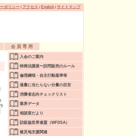
ーポリシー
アクセス
English
サイトマップ
|
|
|
会 員 専 用
入会のご案内
特商法講座〜訪問販売のルール
倫理綱領・自主行動基準等
過量に当たらない分量の目安
理
消費者志向チェックリスト
の
業界データ
ラ
確
相談室だより
訪販協世界連盟（WFDSA）
被災地支援関連