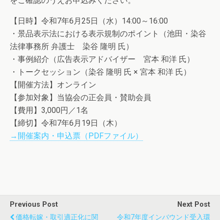
をご確認のうえお申込みください。
【日時】令和7年6月25日（水）14:00～16:00
・景品表示法における表示規制のポイント（池田・染谷
法律事務所 弁護士 染谷 隆明 氏）
・事例紹介（広告表示アドバイザー 宮本 和洋 氏）
・トークセッション（染谷 隆明 氏 × 宮本 和洋 氏）
【開催方法】オンライン
【参加対象】当協会の正会員・賛助会員
【費用】3,000円／1名
【締切】令和7年6月19日（木）
→開催案内・申込票（PDFファイル）
Previous Post
Next Post
価格転嫁・取引適正化に関
令和7年度インバウンド受入環