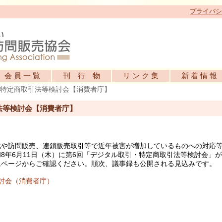
プライバシ
会 員 一 覧
刊 行 物
リ ン ク 集
新 着 情 報
・特定商取引法等検討会【消費者庁】
法等検討会【消費者庁】
化や訪問販売、連鎖販売取引等で近年被害が増加しているものへの対応
8年6月11日（木）に第6回「デジタル取引・特定商取引法等検討会」
ムページからご確認ください。順次、議事録も公開される見込みです。
討会（消費者庁）