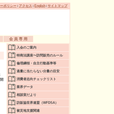
ーポリシー
アクセス
English
サイトマップ
|
|
|
会 員 専 用
入会のご案内
特商法講座〜訪問販売のルール
倫理綱領・自主行動基準等
過量に当たらない分量の目安
等
消費者志向チェックリスト
が開
業界データ
相談室だより
訪販協世界連盟（WFDSA）
被災地支援関連