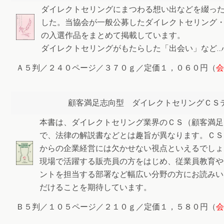
ダイレクトセリングにまつわる想い出などを綴っ
した。当協会が一般公募したダイレクトセリング
の入選作品をまとめて掲載しています。
ダイレクトセリングがもたらした「出会い」など…
Ａ５判／２４０ページ／３７０ｇ／定価１，０６０円（
会
顧客満足志向型 ダイレクトセリングＣＳ
本書は、ダイレクトセリング業界のＣＳ（顧客満足
で、法律の解説書などとは趣旨が異なります。ＣＳ
からの企業経営には欠かせない視点といえるでしょ
現場で活躍する販売員の方をはじめ、従業員教育や
ントを担当する部署など幅広い分野の方にお読みい
だけることを期待しています。
Ｂ５判／１０５ページ／２１０ｇ／定価１，５８０円（
会