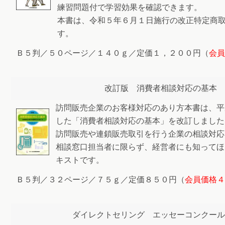
練習問題付で学習効果を確認できます。
本書は、令和５年６月１日施行の改正特定商
す。
Ｂ５判／５０ページ／１４０ｇ／定価１，２００円（
会員
改訂版 消費者相談対応の基本
訪問販売企業のお客様対応のあり方本書は、平
した「消費者相談対応の基本」を改訂しました
訪問販売や連鎖販売取引を行う企業の相談対応
相談窓口担当者に限らず、経営者にも知ってほ
キストです。
Ｂ５判／３２ページ／７５ｇ／定価８５０円（
会員価格４
ダイレクトセリング エッセーコンクール