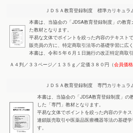
ＪＤＳＡ教育登録制度 標準カリキュラ
本書は、当協会の「JDSA教育登録制度」の教
た教材となります。
平易な文体でポイントを絞った内容のテキスト
販売員の方に、特定商取引法等の基礎学習に広
本書は、令和５年６月１日施行の改正特定商取
Ａ４判／３３ページ／１３５ｇ／定価３８０円（
会員価格
ＪＤＳＡ教育登録制度 専門カリキュラ
本書は、当協会の「JDSA教育登録制度」の
した「専門」教材となります。
平易な文体でポイントを絞った内容のテキス
連鎖販売取引や医薬品医療機器等法の基礎学
す。