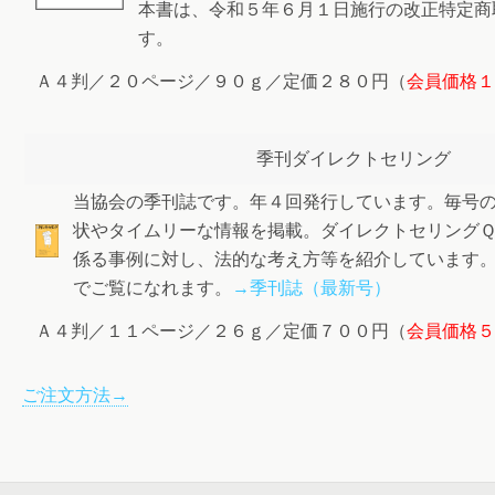
本書は、令和５年６月１日施行の改正特定商
す。
Ａ４判／２０ページ／９０ｇ／定価２８０円（
会員価格１
季刊ダイレクトセリング
当協会の季刊誌です。年４回発行しています。毎号
状やタイムリーな情報を掲載。ダイレクトセリング
係る事例に対し、法的な考え方等を紹介しています。
でご覧になれます。
→季刊誌（最新号）
Ａ４判／１１ページ／２６ｇ／定価７００円（
会員価格５
ご注文方法→