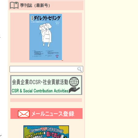
季刊誌（最新号）
担
し