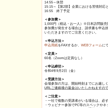
14:55～休憩
15:15～【第2部】企業における苦情対
16:55 終了予定
＜参加費＞
1,000円（税込・お一人）※日本訪問販
参加費が発生する場合は、請求書を申込
いただきますのでご注意ください。
＜申込方法＞
申込用紙
をFAXするか、
WEBフォーム
に
＜定員＞
60名（Zoomは定員なし）
＜申込締切＞
令和4年9月2日（金）
＜受講方法＞
会場参加の方は、開始時刻までにお越しく
URLご連絡後の返金はいたしかねますの
＜ご注意＞
・一社で複数の受講者がいる場合は、必
・ウェビナー参加でPC等のスペックやネ