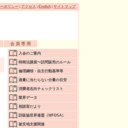
ーポリシー
アクセス
English
サイトマップ
|
|
|
会 員 専 用
入会のご案内
特商法講座〜訪問販売のルール
倫理綱領・自主行動基準等
過量に当たらない分量の目安
消費者志向チェックリスト
業界データ
相談室だより
訪販協世界連盟（WFDSA）
被災地支援関連