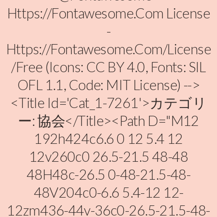
Https://fontawesome.com License
-
Https://fontawesome.com/license
/free (Icons: CC BY 4.0, Fonts: SIL
OFL 1.1, Code: MIT License) -->
<title Id='cat_1-7261'>カテゴリ
ー: 協会</title><path D="M12
192h424c6.6 0 12 5.4 12
12v260c0 26.5-21.5 48-48
48H48c-26.5 0-48-21.5-48-
48V204c0-6.6 5.4-12 12-
12zm436-44v-36c0-26.5-21.5-48-