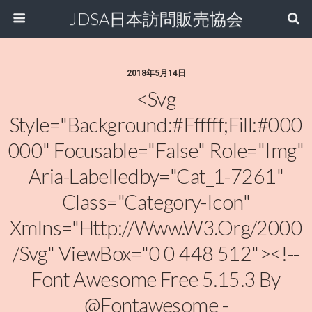
JDSA日本訪問販売協会
2018年5月14日
<svg
Style="background:#ffffff;fill:#000
000" Focusable="false" Role="img"
Aria-Labelledby="cat_1-7261"
Class="category-Icon"
Xmlns="http://www.w3.org/2000
/svg" ViewBox="0 0 448 512"><!--
Font Awesome Free 5.15.3 By
@fontawesome -