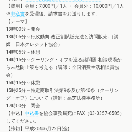
【費用】会員：7,000円／1人 ・ 会員外：10,000円／1人
※
申込書
を受理後、請求書をお送りします。
【テーマ】
13時00分～開会
13時05分～行政動向‐改正割賦販売法と訪問販売‐（講
師：日本クレジット協会）
14時05分～休憩
14時15分～クーリング・オフを巡る諸問題‐相談現場か
ら未然防止策を考える（講師：全国消費生活相談員協
会）
15時15分～休憩
15時25分～特定商取引法第9条及び第40条（クーリン
グ・オフ）について（講師：高芝法律事務所）
17時00分 閉会
【申込】
申込書
を協会事務局宛にFAX（03-3357-6585）
してください。
【締切】平成30年6月22日(金)