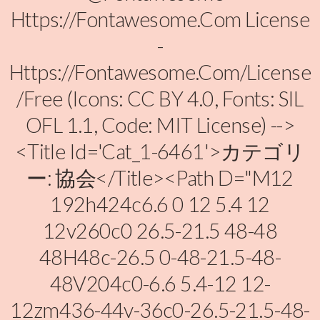
Https://fontawesome.com License
-
Https://fontawesome.com/license
/free (Icons: CC BY 4.0, Fonts: SIL
OFL 1.1, Code: MIT License) -->
<title Id='cat_1-6461'>カテゴリ
ー: 協会</title><path D="M12
192h424c6.6 0 12 5.4 12
12v260c0 26.5-21.5 48-48
48H48c-26.5 0-48-21.5-48-
48V204c0-6.6 5.4-12 12-
12zm436-44v-36c0-26.5-21.5-48-