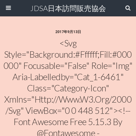
JDSA日本訪問販売協会
2017年9月13日
<svg
Style="background:#ffffff;fill:#000
000" Focusable="false" Role="img"
Aria-Labelledby="cat_1-6461"
Class="category-Icon"
Xmlns="http://www.w3.org/2000
/svg" ViewBox="0 0 448 512"><!--
Font Awesome Free 5.15.3 By
@fontawesome -