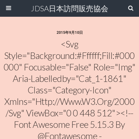
JDSA日本訪問販売協会
2015年9月10日
<svg
Style="background:#ffffff;fill:#000
000" Focusable="false" Role="img"
Aria-Labelledby="cat_1-1861"
Class="category-Icon"
Xmlns="http://www.w3.org/2000
/svg" ViewBox="0 0 448 512"><!--
Font Awesome Free 5.15.3 By
@fontawesome -