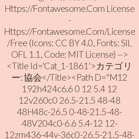
Https://fontawesome.com License
-
Https://fontawesome.com/license
/free (Icons: CC BY 4.0, Fonts: SIL
OFL 1.1, Code: MIT License) -->
<title Id='cat_1-1861'>カテゴリ
ー: 協会</title><path D="M12
192h424c6.6 0 12 5.4 12
12v260c0 26.5-21.5 48-48
48H48c-26.5 0-48-21.5-48-
48V204c0-6.6 5.4-12 12-
12zm436-44v-36c0-26.5-21.5-48-