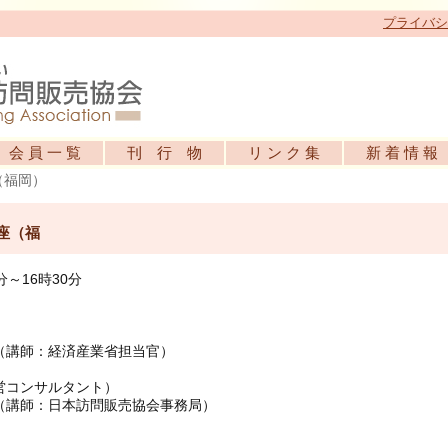
プライバシ
会 員 一 覧
刊 行 物
リ ン ク 集
新 着 情 報
（福岡）
座（福
分～16時30分
て（講師：経済産業省担当官）
営コンサルタント）
て（講師：日本訪問販売協会事務局）