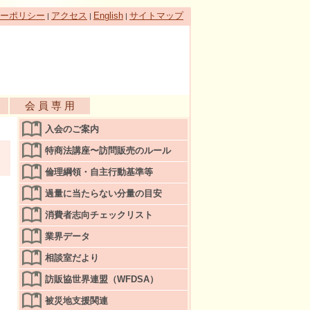
ーポリシー
アクセス
English
サイトマップ
|
|
|
会 員 専 用
入会のご案内
特商法講座〜訪問販売のルール
倫理綱領・自主行動基準等
過量に当たらない分量の目安
消費者志向チェックリスト
業界データ
相談室だより
訪販協世界連盟（WFDSA）
被災地支援関連