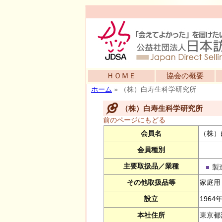
ＨＯＭＥ
協会の概要
ホーム
»
（株）白寿生科学研究所
（株）白寿生科学研究所
前のページにもどる
会員名
（株）
会員種別
主要取扱品／業種
製
その他取扱品等
家庭用
設立
1964
本社住所
東京都渋