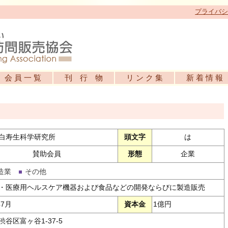
プライバシ
会 員 一 覧
刊 行 物
リ ン ク 集
新 着 情 報
白寿生科学研究所
頭文字
は
賛助会員
形態
企業
造業
その他
・医療用ヘルスケア機器および食品などの開発ならびに製造販売
年7月
資本金
1億円
谷区富ヶ谷1-37-5