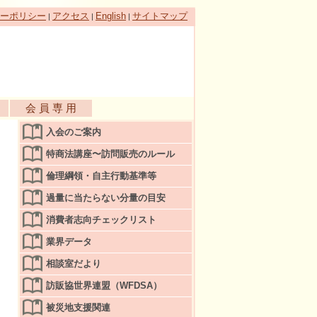
ーポリシー
アクセス
English
サイトマップ
|
|
|
会 員 専 用
入会のご案内
特商法講座〜訪問販売のルール
倫理綱領・自主行動基準等
過量に当たらない分量の目安
消費者志向チェックリスト
業界データ
相談室だより
訪販協世界連盟（WFDSA）
被災地支援関連