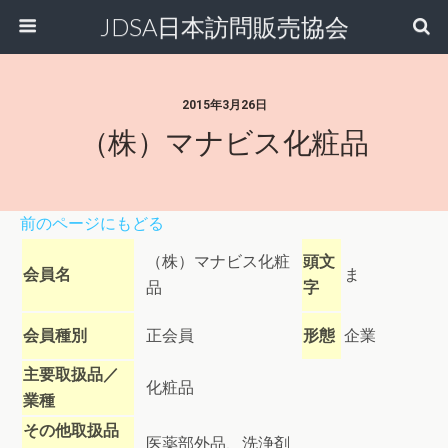
JDSA日本訪問販売協会
2015年3月26日
（株）マナビス化粧品
前のページにもどる
（株）マナビス化粧
頭文
会員名
ま
品
字
会員種別
正会員
形態
企業
主要取扱品／
化粧品
業種
その他取扱品
医薬部外品、洗浄剤