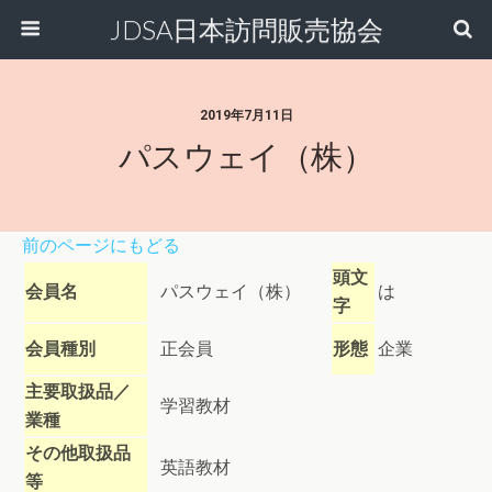
JDSA日本訪問販売協会
2019年7月11日
パスウェイ（株）
前のページにもどる
頭文
会員名
パスウェイ（株）
は
字
会員種別
正会員
形態
企業
主要取扱品／
学習教材
業種
その他取扱品
英語教材
等