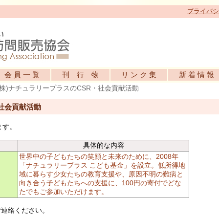
プライバシ
会 員 一 覧
刊 行 物
リ ン ク 集
新 着 情 報
(株)ナチュラリープラスのCSR・社会貢献活動
・社会貢献活動
ます。
具体的な内容
世界中の子どもたちの笑顔と未来のために、2008年
「ナチュラリープラス こども基金」を設立。低所得地
域に暮らす少女たちの教育支援や、原因不明の難病と
向き合う子どもたちへの支援に、100円の寄付でどな
たでもご参加いただけます。
ご連絡ください。