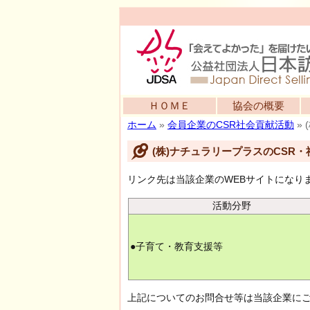
ＨＯＭＥ
協会の概要
ホーム
»
会員企業のCSR社会貢献活動
»
(株)ナチュラリープラスのCSR
リンク先は当該企業のWEBサイトになり
活動分野
●子育て・教育支援等
上記についてのお問合せ等は当該企業に