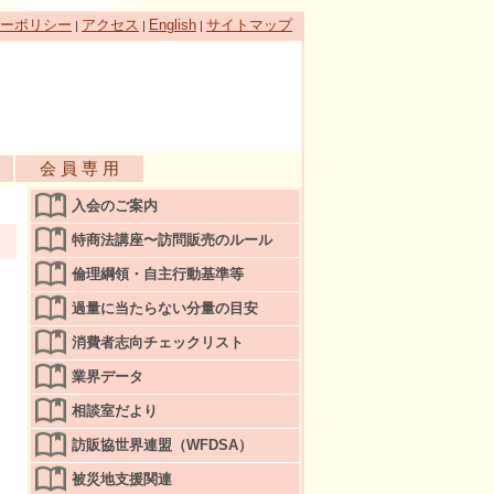
ーポリシー
アクセス
English
サイトマップ
|
|
|
会 員 専 用
入会のご案内
特商法講座〜訪問販売のルール
倫理綱領・自主行動基準等
過量に当たらない分量の目安
消費者志向チェックリスト
業界データ
相談室だより
訪販協世界連盟（WFDSA）
被災地支援関連