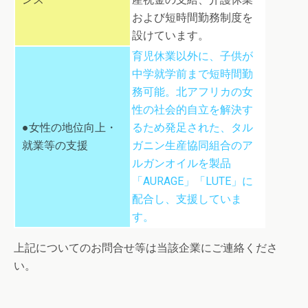
および短時間勤務制度を
設けています。
育児休業以外に、子供が
中学就学前まで短時間勤
務可能。北アフリカの女
性の社会的自立を解決す
●女性の地位向上・
るため発足された、タル
就業等の支援
ガニン生産協同組合のア
ルガンオイルを製品
「AURAGE」「LUTE」に
配合し、支援していま
す。
上記についてのお問合せ等は当該企業にご連絡くださ
い。