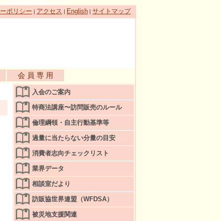
ーポリシー
アクセス
English
サイトマップ
|
|
|
会 員 専 用
入会のご案内
特商法講座〜訪問販売のルール
倫理綱領・自主行動基準等
過量に当たらない分量の目安
消費者志向チェックリスト
業界データ
相談室だより
訪販協世界連盟（WFDSA）
被災地支援関連