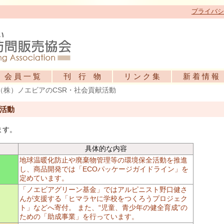
プライバシ
会 員 一 覧
刊 行 物
リ ン ク 集
新 着 情 報
（株）ノエビアのCSR・社会貢献活動
献活動
ます。
具体的な内容
地球温暖化防止や廃棄物管理等の環境保全活動を推進
し、商品開発では「ECOパッケージガイドライン」を
定めています。
「ノエビアグリーン基金」ではアルピニスト野口健さ
んが支援する「ヒマラヤに学校をつくろうプロジェク
ト」などへ寄付。 また、“児童、青少年の健全育成”の
ための「助成事業」を行っています。