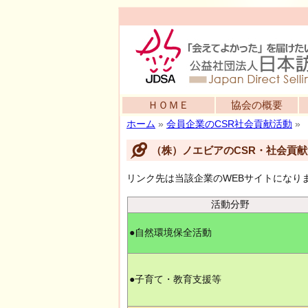
ＨＯＭＥ
協会の概要
ホーム
»
会員企業のCSR社会貢献活動
»
（株）ノエビアのCSR・社会貢
リンク先は当該企業のWEBサイトになり
活動分野
●自然環境保全活動
●子育て・教育支援等