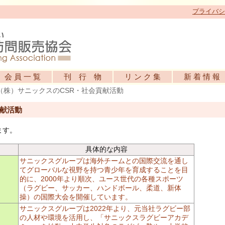
プライバシ
会 員 一 覧
刊 行 物
リ ン ク 集
新 着 情 報
（株）サニックスのCSR・社会貢献活動
貢献活動
ます。
具体的な内容
サニックスグループは海外チームとの国際交流を通し
てグローバルな視野を持つ青少年を育成することを目
的に、2000年より順次、ユース世代の各種スポーツ
（ラグビー、サッカー、ハンドボール、柔道、新体
操）の国際大会を開催しています。
サニックスグループは2022年より、元当社ラグビー部
の人材や環境を活用し、「サニックスラグビーアカデ