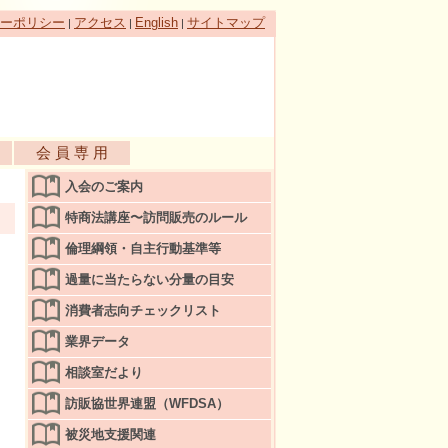
ーポリシー
アクセス
English
サイトマップ
|
|
|
会 員 専 用
入会のご案内
特商法講座〜訪問販売のルール
倫理綱領・自主行動基準等
過量に当たらない分量の目安
消費者志向チェックリスト
業界データ
相談室だより
訪販協世界連盟（WFDSA）
被災地支援関連