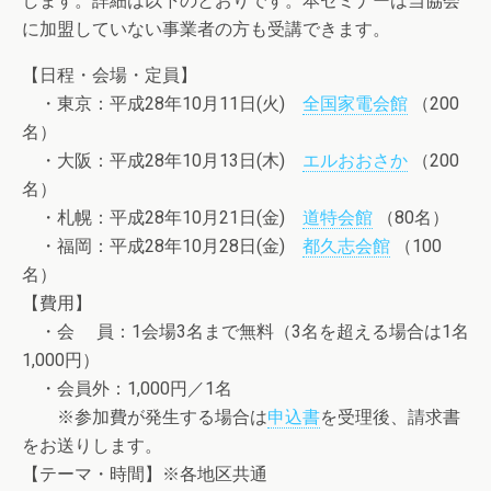
します。詳細は以下のとおりです。本セミナーは当協会
に加盟していない事業者の方も受講できます。
【日程・会場・定員】
・東京：平成28年10月11日(火)
全国家電会館
（200
名）
・大阪：平成28年10月13日(木)
エルおおさか
（200
名）
・札幌：平成28年10月21日(金)
道特会館
（80名）
・福岡：平成28年10月28日(金)
都久志会館
（100
名）
【費用】
・会 員：1会場3名まで無料（3名を超える場合は1名
1,000円）
・会員外：1,000円／1名
※参加費が発生する場合は
申込書
を受理後、請求書
をお送りします。
【テーマ・時間】※各地区共通